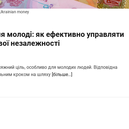
 Ukrainian money
ля молоді: як ефективно управляти
вої незалежності
осяжний ціль, особливо для молодих людей. Відповідна
альним кроком на шляху
[більше…]