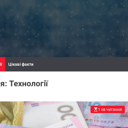
ії
Цікаві факти
ія:
Технології
1 хв читання