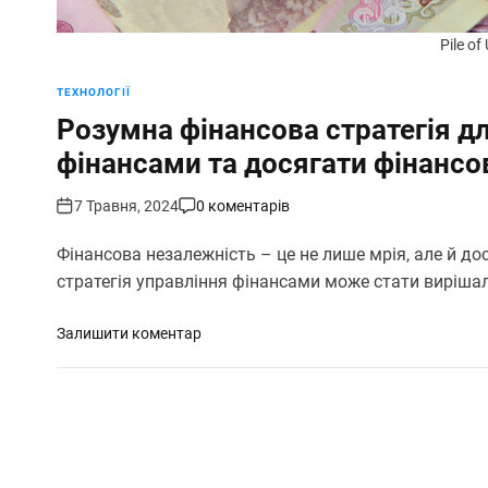
Pile of
ТЕХНОЛОГІЇ
Розумна фінансова стратегія д
фінансами та досягати фінансо
7 Травня, 2024
0 коментарів
Фінансова незалежність – це не лише мрія, але й д
стратегія управління фінансами може стати виріш
д
Залишити коментар
о
Р
о
з
у
м