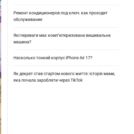
о
р
о
Ремонт кондиционеров под ключ: как проходит
в
обслуживание
о
г
о
Які переваги має комп’ютеризована вишивальна
р
машина?
е
ж
и
м
Насколько тонкий корпус iPhone Air 17?
у
Як декрет став стартом нового життя: історія мами,
яка почала заробляти через TikTok