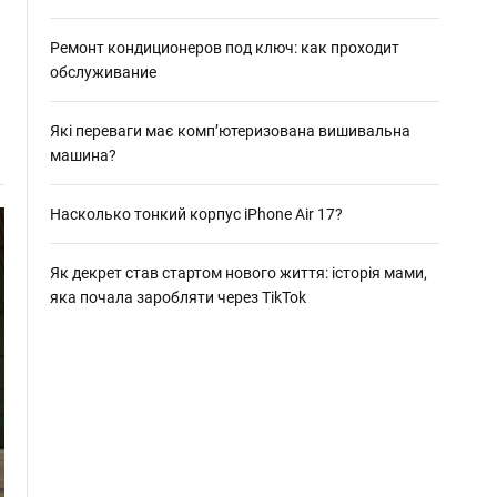
о
р
о
Ремонт кондиционеров под ключ: как проходит
в
обслуживание
о
г
о
Які переваги має комп’ютеризована вишивальна
р
машина?
е
ж
и
м
Насколько тонкий корпус iPhone Air 17?
у
Як декрет став стартом нового життя: історія мами,
яка почала заробляти через TikTok