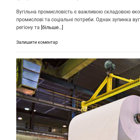
Вугільна промисловість є важливою складовою екон
промислові та соціальні потреби. Однак зупинка в
регіону та
[більше…]
д
Залишити коментар
о
Я
к
н
а
л
а
д
и
т
и
в
у
г