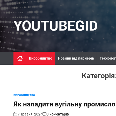
П
е
р
е
YOUTUBEGID
й
т
и
д
о
в
Виробництво
Новини від парнерів
Технолог
м
і
с
Категорія
т
у
ВИРОБНИЦТВО
Як наладити вугільну промисло
7 Травня, 2024
0 коментарів