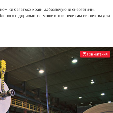
оміки багатьох країн, забезпечуючи енергетичні,
угільного підприємства може стати великим викликом для
1 хв читання