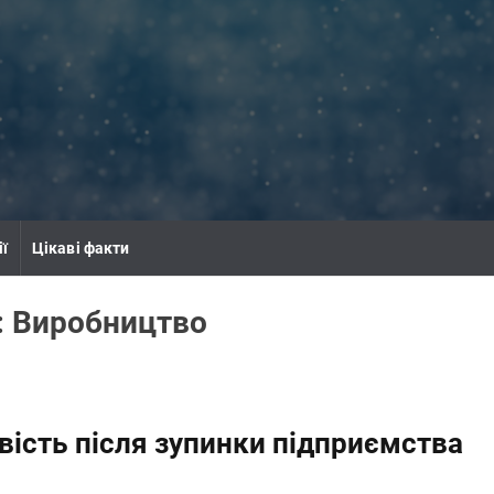
ії
Цікаві факти
:
Виробництво
вість після зупинки підприємства