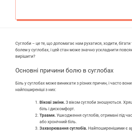
Суглоби – це те, що допомагає нам рухатися, ходити, бігат
болем у суглобах, і цей стан може значно ускладнити повс
вирішити?
Основні причини болю в суглобах
Біль у суглобах може виникати з різних причин, і часто во
найпоширеніші з них:
Вікові зміни.
З віком суглоби зношуються. Хрящ
біль і дискомфорт.
Травми.
Ушкодження суглобів, отримані під час
або хронічний біль.
Захворювання суглобів.
Найпоширенішими є арт