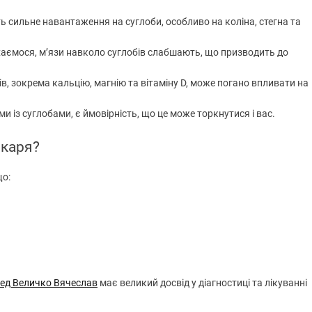
 сильне навантаження на суглоби, особливо на коліна, стегна та
аємося, м’язи навколо суглобів слабшають, що призводить до
лів, зокрема кальцію, магнію та вітаміну D, може погано впливати на
и із суглобами, є ймовірність, що це може торкнутися і вас.
ікаря?
що:
ед Величко Вячеслав
має великий досвід у діагностиці та лікуванні