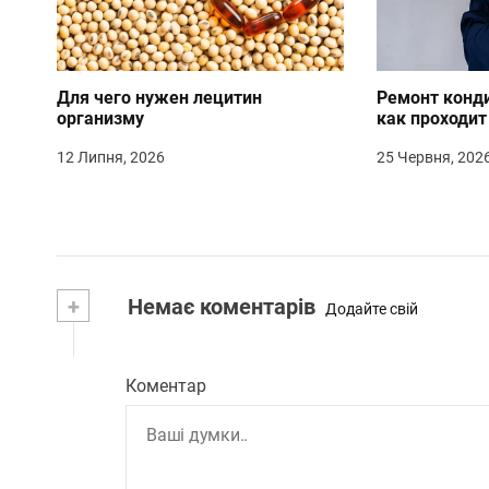
ц
і
я
Для чего нужен лецитин
Ремонт конд
организму
как проходи
з
12 Липня, 2026
25 Червня, 202
а
п
и
с
+
Немає коментарів
Додайте свій
і
в
Коментар