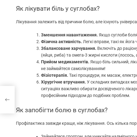
Як лікувати біль у суглобах?
Лікування залежить від причини болю, але існують універса
Зменшення навантаження.
Якщо суглоби болят
Фізична активність.
Легкі вправи, такі як йог
Збалансоване харчування.
Включіть до раціону
(яйця, риба) та омега-3 жирні кислоти (лосось,
Прийом медикаментів.
Якщо біль сильний, лі
не займайтеся самолікуванням!
Фізіотерапія.
Такі процедури, як масаж, електр
Хірургічне втручання.
У складних випадках мож
ситуаціях важливо обирати досвідченого лікар
гри
професійним підходом до подібних проблем.
Як запобігти болю в суглобах?
Профілактика завжди краще, ніж лікування. Ось кілька пор
Займайтеся спортом, але уникайте надмірного