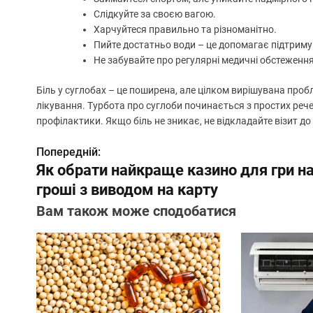
Слідкуйте за своєю вагою.
Харчуйтеся правильно та різноманітно.
Пийте достатньо води – це допомагає підтриму
Не забувайте про регулярні медичні обстеження
Біль у суглобах – це поширена, але цілком вирішувана про
лікування. Турбота про суглоби починається з простих реч
профілактики. Якщо біль не зникає, не відкладайте візит до
Попередній:
Н
Як обрати найкраще казино для гри н
а
гроші з виводом на карту
в
Вам також може сподобатися
і
г
а