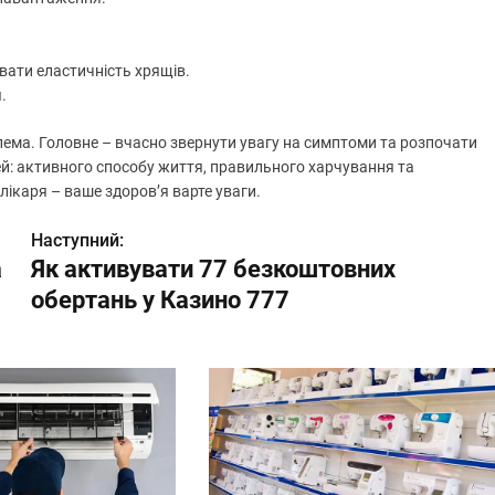
вати еластичність хрящів.
.
блема. Головне – вчасно звернути увагу на симптоми та розпочати
ей: активного способу життя, правильного харчування та
 лікаря – ваше здоров’я варте уваги.
Наступний:
а
Як активувати 77 безкоштовних
обертань у Казино 777