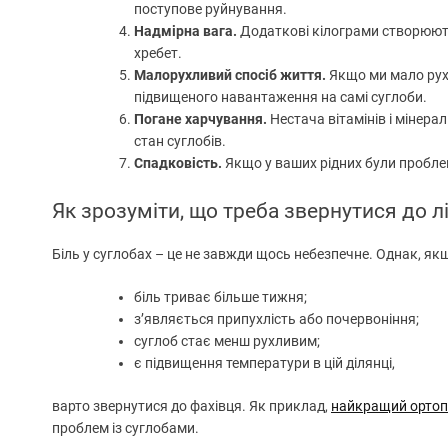
поступове руйнування.
Надмірна вага.
Додаткові кілограми створюють
хребет.
Малорухливий спосіб життя.
Якщо ми мало рух
підвищеного навантаження на самі суглоби.
Погане харчування.
Нестача вітамінів і мінера
стан суглобів.
Спадковість.
Якщо у ваших рідних були проблем
Як зрозуміти, що треба звернутися до л
Біль у суглобах – це не завжди щось небезпечне. Однак, як
біль триває більше тижня;
з’являється припухлість або почервоніння;
суглоб стає менш рухливим;
є підвищення температури в цій ділянці,
варто звернутися до фахівця. Як приклад,
найкращий ортоп
проблем із суглобами.