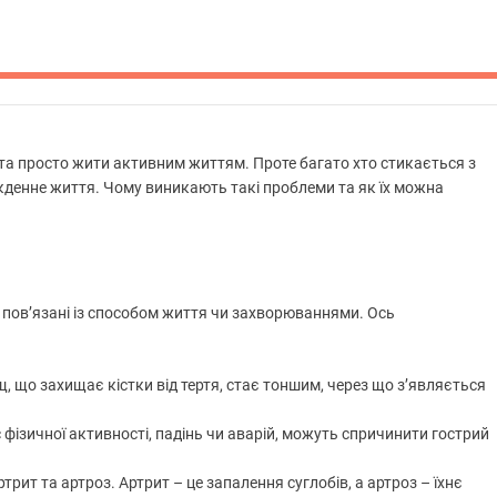
и та просто жити активним життям. Проте багато хто стикається з
якденне життя. Чому виникають такі проблеми та як їх можна
ни пов’язані із способом життя чи захворюваннями. Ось
, що захищає кістки від тертя, стає тоншим, через що з’являється
 фізичної активності, падінь чи аварій, можуть спричинити гострий
рит та артроз. Артрит – це запалення суглобів, а артроз – їхнє