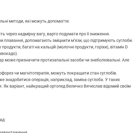
льні методи, які можуть допомогти:
ь через надмірну вагу, варто подумати про її зниження.
а чи плавання, допомагають зміцнити м’язи, що підтримують суглоби.
 продукти, багаті на кальцій (молочні продукти, горіхи), вітамін D
 авокадо).
кар може призначити протизапальні засоби чи знеболювальні. Але
офорез чи магнітотерапія, можуть покращити стан суглобів.
е знадобитися операція, наприклад, заміна суглоба. У таких
я. Як варіант, найкращий ортопед Величко Вячеслав відомий своїм
ад:
 навантаження.