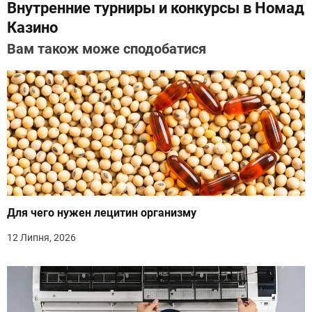
Внутренние турниры и конкурсы в Номад
в
Казино
і
Вам також може сподобатися
г
а
ц
і
я
з
Для чего нужен лецитин организму
а
12 Липня, 2026
п
и
с